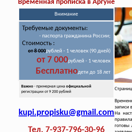
Временная прописка в Аргуне
Внимание
Требуемые документы:
- паспорта гражданина России;
Стоимость :
от 8 000
рублей - 1 человек (90 дней)
от 7 000
рублей - 1 человек
Бесплатно
дети до 18 лет
Важно
- примерная цена
официальной
Страниц
регистрации от 9 200 рублей
Временн
записи 
kupi.propisku@gmail.com
На нас
правил
готовы 
Тел. 7-937-796-30-96
заявлен