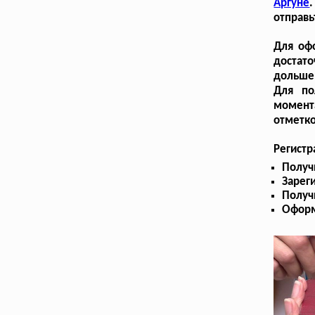
Аргуне
отправь
Для оф
достат
дольше,
Для по
момент
отметк
Регистр
Получ
Зарег
Получ
Оформ