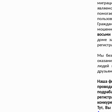
миграц
являем
помога
пользов
Гражда
мошенн
восьми 
доме з
регистр
Мы без
оказани
людей 
друзьям
Наша фи
провод
подраб
регист
конкур
Тут, В