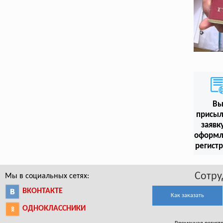
В
присыл
заявк
оформл
регист
Сотру
Мы в социальных сетях:
ВКОНТАКТЕ
Как заказать
ОДНОКЛАССНИКИ